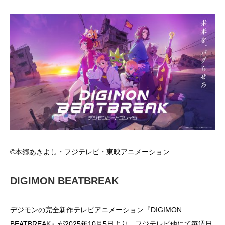
©
本郷あきよし・フジテレビ・東映アニメーション
DIGIMON BEATBREAK
デジモンの完全新作テレビアニメーション『
DIGIMON
BEATBREAK
』が
2025
年
10
月
5
日より、
フジテレビ他にて毎週日